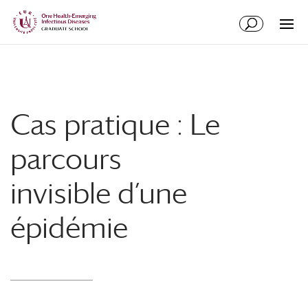
Aller
Aller
au
à
contenu
la
principal
navigation
Cas pratique : Le
parcours
invisible d’une
épidémie