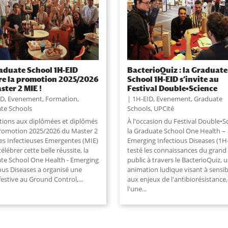
aduate School 1H-EID
BacterioQuiz : la Graduate
re la promotion 2025/2026
School 1H-EID s’invite au
ster 2 MIE !
Festival Double•Science
ID
,
Evenement
,
Formation
,
1H-EID
,
Evenement
,
Graduate
te Schools
Schools
,
UPCité
tations aux diplômées et diplômés
À l'occasion du Festival Double•S
promotion 2025/2026 du Master 2
la Graduate School One Health –
es Infectieuses Emergentes (MIE)
Emerging Infectious Diseases (1H-
célébrer cette belle réussite, la
testé les connaissances du grand
te School One Health - Emerging
public à travers le BacterioQuiz, 
ious Diseases a organisé une
animation ludique visant à sensibi
festive au Ground Control,
...
aux enjeux de l'antibiorésistance,
l'une
...