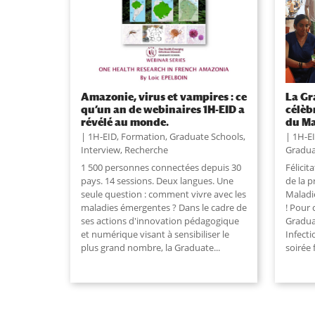
Amazonie, virus et vampires : ce
La Gr
qu’un an de webinaires 1H-EID a
célèb
révélé au monde.
du Ma
1H-EID
,
Formation
,
Graduate Schools
,
1H-E
Interview
,
Recherche
Gradua
1 500 personnes connectées depuis 30
Félici
pays. 14 sessions. Deux langues. Une
de la 
seule question : comment vivre avec les
Maladi
maladies émergentes ? Dans le cadre de
! Pour 
ses actions d'innovation pédagogique
Gradua
et numérique visant à sensibiliser le
Infect
plus grand nombre, la Graduate
...
soirée 