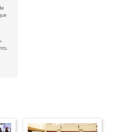
de
que
e-
nts.