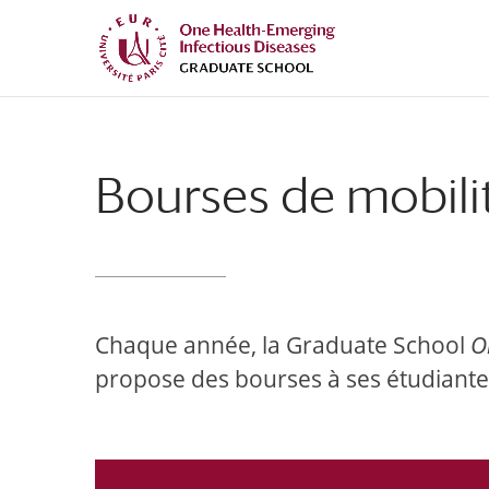
Aller
Aller
au
à
contenu
la
principal
navigation
Bourses de mobili
Chaque année, la Graduate School
O
propose des bourses à ses étudiantes